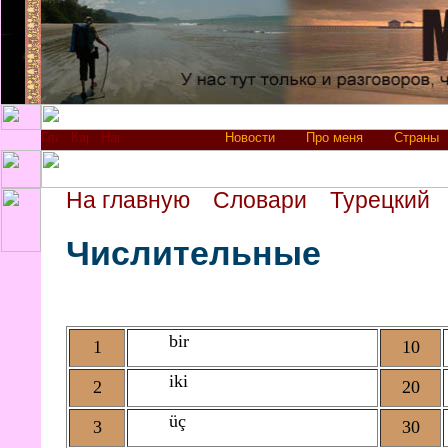
Новости
Про меня
Страны
На главную
Словари
Турецкий
Числительные
bir
1
10
iki
2
20
üç
3
30