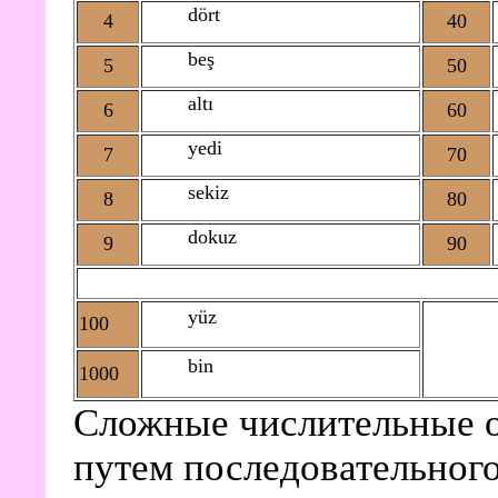
dört
4
40
beş
5
50
altı
6
60
yedi
7
70
sekiz
8
80
dokuz
9
90
yüz
100
bin
1000
Сложные числительные о
путем последовательного