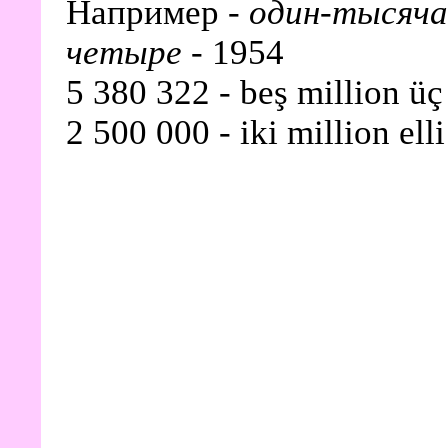
Например -
один-тысяча
четыре
- 1954
5 380 322 - beş million üç
2 500 000 - iki million elli