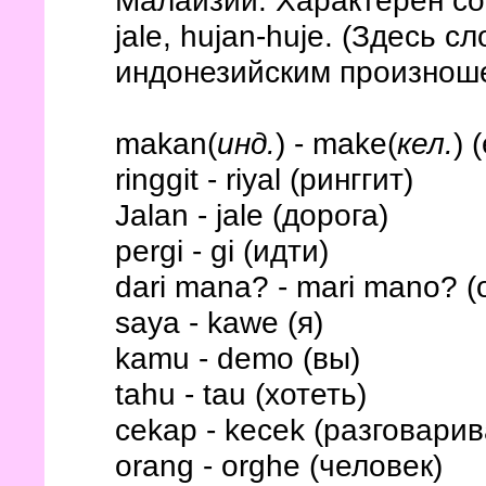
Малайзии. Харaктерен со
jale, hujan-huje. (Здесь с
индонезийским произнош
makan(
инд.
) - make(
кел.
) 
ringgit - riyal (ринггит)
Jalan - jale (дорога)
pergi - gi (идти)
dari mana? - mari mano? (
saya - kawe (я)
kamu - demo (вы)
tahu - tau (хотеть)
cekap - kecek (разговарив
orang - orghe (человек)