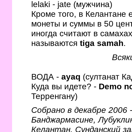
lelaki - jate (мужчина)
Кроме того, в Келантане 
монеты и суммы в 50 цен
иногда считают в самахах
называются
tiga samah
.
Всяк
ВОДА -
ayaq
(султанат Ка
Куда вы идете? -
Demo no
Терренгану)
Собрано в декабре 2006 -
Банджармасине, Лубукли
Келантан. Сунданский за