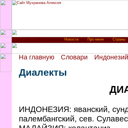
Новости
Про меня
Страны
На главную
Словари
Индонезий
Диалекты
ДИ
ИНДОНЕЗИЯ: яванский, сунда
палембангский, сев. Сулавес