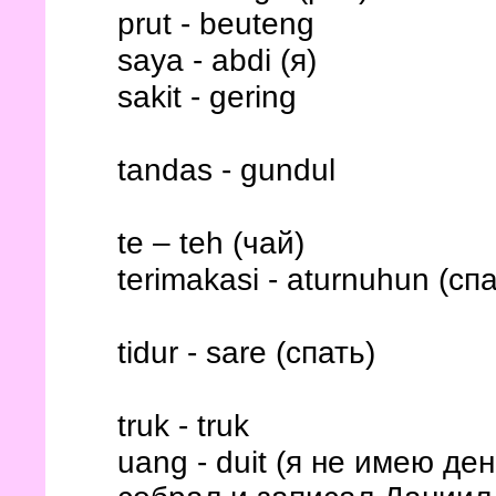
prut - beuteng
saya - abdi (я)
sakit - gering
tandas - gundul
te – teh (чай)
terimakasi - aturnuhun (сп
tidur - sare (спать)
truk - truk
uang - duit (я не имею дене