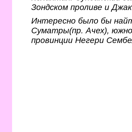
Зондском проливе и Джа
Интересно было бы найт
Суматры(пр. Ачех), южно
провинции Негери Сембе