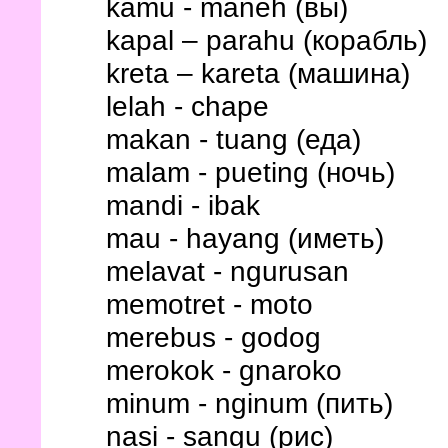
kamu - maneh (вы)
kapal – parahu (корабль)
kreta – kareta (машина)
lelah - chape
makan - tuang (еда)
malam - pueting (ночь)
mandi - ibak
mau - hayang (иметь)
melavat - ngurusan
memotret - moto
merebus - godog
merokok - gnaroko
minum - nginum (пить)
nasi - sangu (рис)