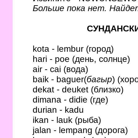
Больше пока нет. Найде
СУНДАНСК
kota - lembur (город)
hari - poe (день, солнце)
air - cai (вода)
baik - baguer(
багыр
) (хор
dekat - deuket (близко)
dimana - didie (где)
durian - kadu
ikan - lauk (рыба)
jalan - lempang (дорога)