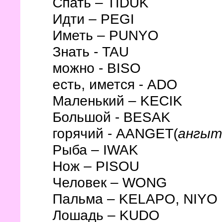
Спать – TIDUK
Идти – PEGI
Иметь – PUNYO
Знать - TAU
можно - BISO
есть, имется - ADO
Маленький – KECIK
Большой - BESAK
горячий - АANGET(
ангыт
Рыба – IWAK
Нож – PISOU
Человек – WONG
Пальма – KELAPO, NIYO
Лошадь – KUDO