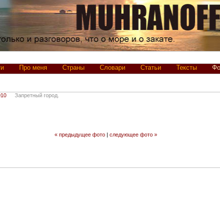
ти
Про меня
Страны
Словари
Статьи
Тексты
Фо
010
Запретный город.
« предыдущее фото
|
следующее фото »