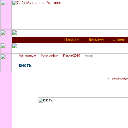
Новости
Про меня
Страны
На главную
Фотографии
Пекин-2010
кисть
кисть
« предыдуще