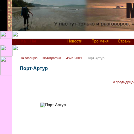
Новости
Про меня
Страны
На главную
Фотографии
Азия-2009
Порт-Артур
Порт-Артур
« предыдуще