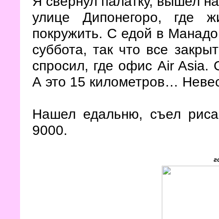
Я свернул палатку, вышел на
улице Дипонегоро, где ж
покружить. С едой в Манадо 
суббота, так что все закры
спросил, где офис Air Asia.
А это 15 километров… Нев
Нашел едальню, съел риса
9000.
г