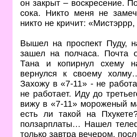
он закрыт – воскресение. По
сока. Никто меня не замеч
никто не кричит: «Мистэррр,
Вышел на проспект Пуду, н
зашел на полчаса. Почта 
Тана и копирнул схему н
вернулся к своему холму…
Захожу в «7-11» - не работ
не работает. Иду до третьег
вижу в «7-11» мороженый ма
есть ли такой на Пхукете
ползарплаты… Нашел телеф
только завтра вечером, посл