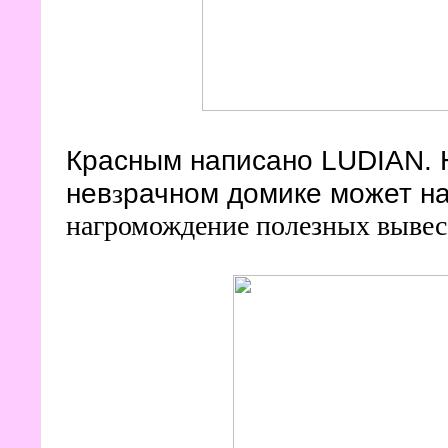
Красным написано LUDIAN. Н
нев
рачном домике может н
з
нагромождение полезных вывес