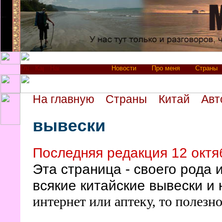
Новости
Про меня
Страны
На главную
Страны
Китай
Авт
вывески
Последняя редакция 12 октя
Эта страница - своего рода 
всякие китайские вывески и
интернет или аптеку, то полезн