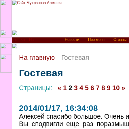
Новости
Про меня
Страны
На главную
Гостевая
Гостевая
Страницы:
«
1
2
3
4
5
6
7
8
9
10
»
2014/01/17, 16:34:08
Алексей спасибо большое. Очень ин
Вы сподвигли еще раз поразмышл