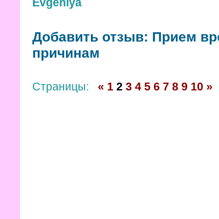
Evgeniya
Добавить отзыв: Прием вр
причинам
Страницы:
«
1
2
3
4
5
6
7
8
9
10
»