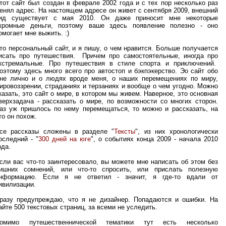
тот сайт был создан в феврале 2002 года и с тех пор несколько раз
енял адрес. На настоящем адресе он живет с сентября 2009, внешний
ид существует с мая 2010. Он даже приносит мне некоторые
кромные деньги, поэтому ваше здесь появление полезно - оно
омогает мне выжить. :)
то персональный сайт, и я пишу, о чем нравится. Больше получается
исать про путешествия. Причем про самостоятельные, иногда про
кстремальные. Про путешествия в стиле спорта и приключений.
оэтому здесь много всего про автостоп и бэкпэкерство. Эо сайт обо
не лично и о людях вроде меня, о наших перемещениях по миру,
ировоззрении, страданиях и терзаниях и вообще о чем угодно. Можно
казать, это сайт о мире, в котором мы живем. Наверное, это основная
верхзадача - рассказать о мире, по возможности со многих сторон.
аз уж пришлось по нему перемещаться, то можно и рассказать, на
то он похож.
се рассказы сложены в разделе "
Тексты
", из них хронологически
оследний - "
300 дней на юге
", о событиях конца 2009 - начала 2010
ода.
сли вас что-то заинтересовало, вы можете мне написать об этом без
ишних сомнений, или что-то спросить, или прислать полезную
нформацию. Если я не ответил - значит, я где-то вдали от
ивилизации.
разу предупреждаю, что я не дизайнер. Попадаются и ошибки. На
айте 500 текстовых страниц, за всеми не уследить.
омимо путешественнической тематики тут есть несколько