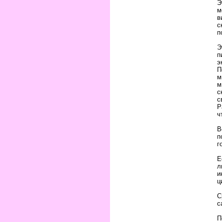
Э
м
в
с
п
Э
п
э
П
м
м
с
с
Р
ч
В
п
г
Е
л
и
ц
С
с
П