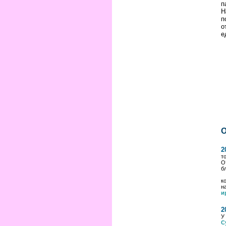
п
Н
п
о
е
2
т
О
б
к
н
и
2
У
С