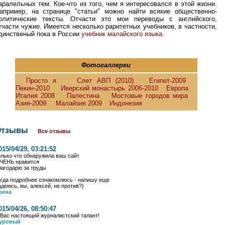
аралельных тем. Кое-что из того, чем я интересовался в этой жизни.
апример, на странице "статьи" можно найти всякие общественно-
олитические тексты. Отчасти это мои переводы с английского,
тчасти чужие. Имеется несколько раритетных учебников, в частности,
динственый пока в России
учебник малайского языка
.
Фотогаллереи
Просто я
Слет АВП (2010)
Египет-2009
Пекин-2010
Иверский монастырь 2006-2010
Европа
Италия 2008
Палестина
Мостовые городов мира
Азия-2009
Малайзия 2009
Индонезия
Отзывы
Все отзывы
015/04/29, 03:21:52
олько что обнаружила ваш сайт
ЧЕНЬ нравится
лагодарю за труды
огда подробнее ознакомлюсь - напишу еще
адеюсь, вы, алексей, не против?)
рена
015/04/26, 08:50:47
 Вас настоящий журналистский талант!
уровый