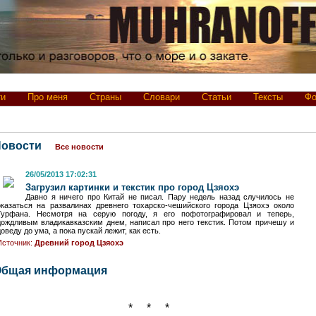
ти
Про меня
Страны
Словари
Статьи
Тексты
Фо
Новости
Все новости
26/05/2013 17:02:31
Загрузил картинки и текстик про город Цзяохэ
Давно я ничего про Китай не писал. Пару недель назад случилось не
оказаться на развалинах древнего тохарско-чешийского города Цзяохэ около
Турфана. Несмотря на серую погоду, я его пофотографировал и теперь,
дождливым владикавказским днем, написал про него текстик. Потом причешу и
доведу до ума, а пока пускай лежит, как есть.
Источник:
Древний город Цзяохэ
Общая информация
* * *